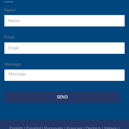
Name
Email
Message
SEND
English
|
Español
|
Português
|
Français
|
Deutsch
|
Italiano
|